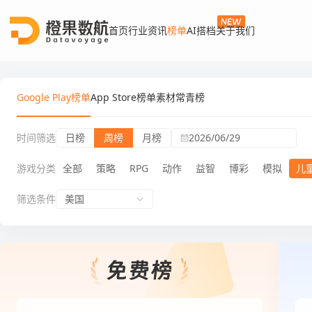
首页
行业资讯
榜单
AI搭档
关于我们
Google Play榜单
App Store榜单
素材常青榜
时间筛选
日榜
周榜
月榜
2026/06/29
游戏分类
全部
策略
RPG
动作
益智
博彩
模拟
儿
筛选条件
美国
Google Play榜单周榜儿童游戏免费榜
Goog