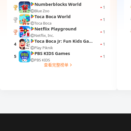
Numberblocks World
1
Blue Zoo
1
Toca Boca World
1
Toca Boca
2
Netflix Playground
1
Netflix, Inc.
3
Toca Boca Jr: Fun Kids Games
4
1
Play Piknik
PBS KIDS Games
5
1
PBS KIDS
查看完整榜单