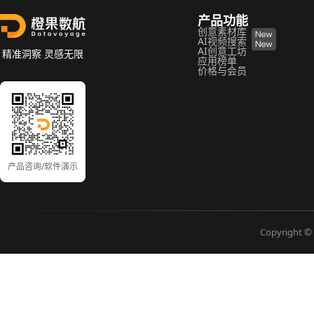
产品功能
创意素材库
AI视频搜索
AI创意工坊
精准洞察 灵感无限
应用榜单
价格与会员
产品咨询/软件演示
Copyright © 