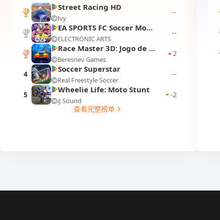
Street Racing HD
--
Ivy
1
EA SPORTS FC Soccer Mobile 26
--
ELECTRONIC ARTS
2
Race Master 3D: Jogo de Carro
2
Beresnev Games
3
Soccer Superstar
4
--
Real Freestyle Soccer
Wheelie Life: Moto Stunt
5
-2
iJ Sound
查看完整榜单