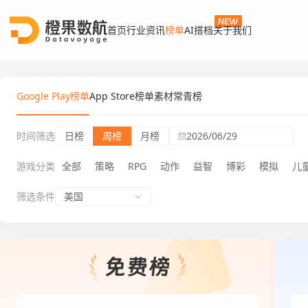
首页
行业资讯
榜单
AI搭档
关于我们
Google Play榜单
App Store榜单
素材常青榜
时间筛选
日榜
周榜
月榜
2026/06/29
游戏分类
全部
策略
RPG
动作
益智
博彩
模拟
儿
筛选条件
美国
Google Play榜单周榜体育类游戏游戏免费榜
Goog