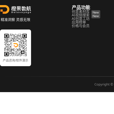
产品功能
创意素材库
AI视频搜索
AI创意工坊
精准洞察 灵感无限
应用榜单
价格与会员
产品咨询/软件演示
Copyright © 