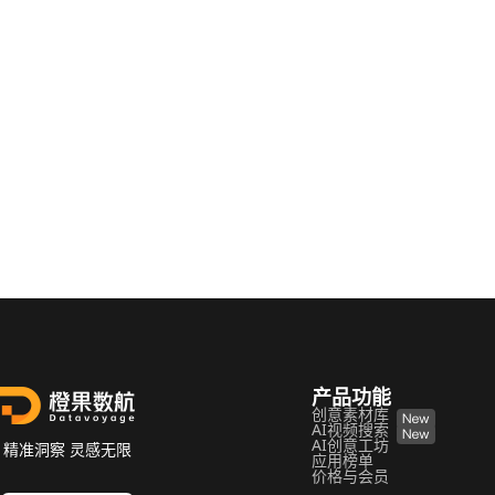
info@da
地址：
福建省福
产品功能
创意素材库
AI视频搜索
AI创意工坊
精准洞察 灵感无限
应用榜单
价格与会员