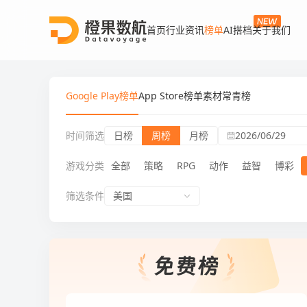
首页
行业资讯
榜单
AI搭档
关于我们
Google Play榜单
App Store榜单
素材常青榜
时间筛选
日榜
周榜
月榜
2026/06/29
游戏分类
全部
策略
RPG
动作
益智
博彩
筛选条件
美国
Google Play榜单周榜模拟游戏免费榜