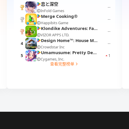
恋と深空
--
InFold Games
1
Merge Cooking®
--
Happibits Game
2
Klondike Adventures: Farm Game
--
VIZOR APPS LTD.
3
Design Home™: House Makeover
4
--
Crowdstar Inc
Umamusume: Pretty Derby
5
1
Cygames, Inc.
查看完整榜单