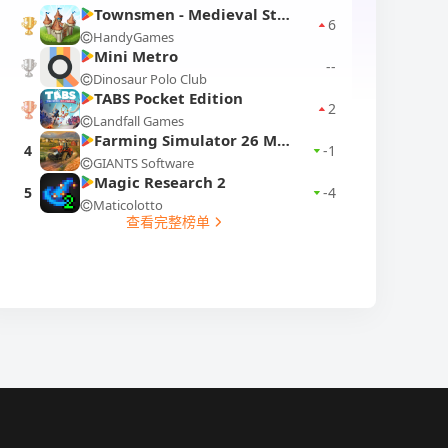
Townsmen - Medieval Strategy
6
HandyGames
1
Mini Metro
--
Dinosaur Polo Club
2
TABS Pocket Edition
2
Landfall Games
3
Farming Simulator 26 Mobile
4
-1
GIANTS Software
Magic Research 2
5
-4
Maticolotto
查看完整榜单