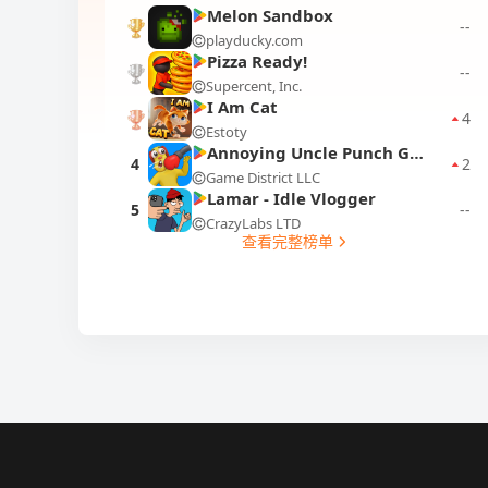
Melon Sandbox
--
playducky.com
1
Pizza Ready!
--
Supercent, Inc.
2
I Am Cat
4
Estoty
3
Annoying Uncle Punch Game
4
2
Game District LLC
Lamar - Idle Vlogger
5
--
CrazyLabs LTD
查看完整榜单