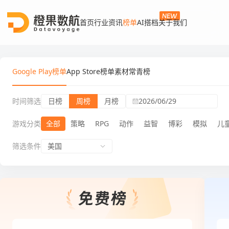
首页
行业资讯
榜单
AI搭档
关于我们
Google Play榜单
App Store榜单
素材常青榜
时间筛选
日榜
周榜
月榜
2026/06/29
游戏分类
全部
策略
RPG
动作
益智
博彩
模拟
儿
筛选条件
美国
Google Play榜单周榜全部游戏免费榜
Goog