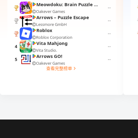
Meowdoku: Brain Puzzle Games
--
Oakever Games
1
Arrows – Puzzle Escape
--
Lessmore GmbH
2
Roblox
--
Roblox Corporation
3
Vita Mahjong
4
--
Vita Studio.
Arrows GO!
5
--
Oakever Games
查看完整榜单