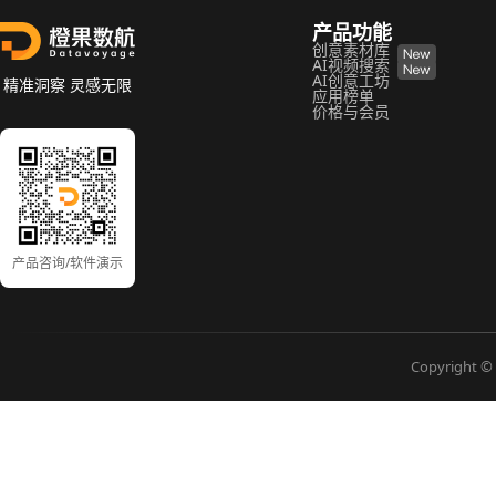
产品功能
创意素材库
AI视频搜索
AI创意工坊
精准洞察 灵感无限
应用榜单
价格与会员
产品咨询/软件演示
Copyright © 