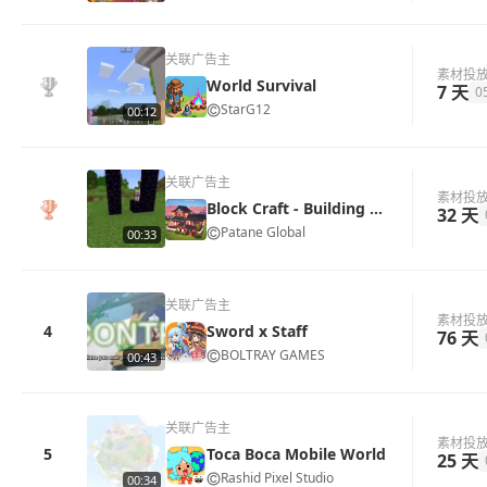
关联广告主
素材投
World Survival
7 天
0
StarG12
00:12
关联广告主
素材投
Block Craft - Building World
32 天
Patane Global
00:33
关联广告主
素材投
4
Sword x Staff
76 天
BOLTRAY GAMES
00:43
关联广告主
素材投
5
Toca Boca Mobile World
25 天
Rashid Pixel Studio
00:34