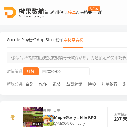
首页
行业资讯
榜单
AI搭档
关于我们
Google Play榜单
App Store榜单
素材常青榜
综合评估素材历史投放规模与长效存活期，为您锁定经受市场长
时间筛选
月榜
2026/06
游戏分类
全部
动作
策略
益智解谜
博彩
儿童教育
射
关联广告主
素材投
MapleStory : Idle RPG
237 
NEXON Company
00:17