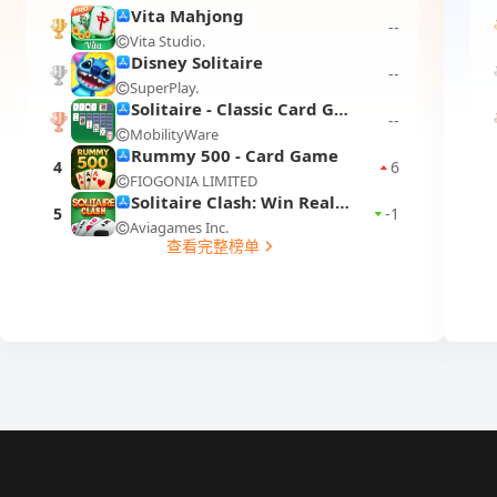
Vita Mahjong
--
Vita Studio.
1
Disney Solitaire
--
SuperPlay.
2
Solitaire - Classic Card Games
--
MobilityWare
3
Rummy 500 - Card Game
4
6
FIOGONIA LIMITED
Solitaire Clash: Win Real Cash
5
-1
Aviagames Inc.
查看完整榜单