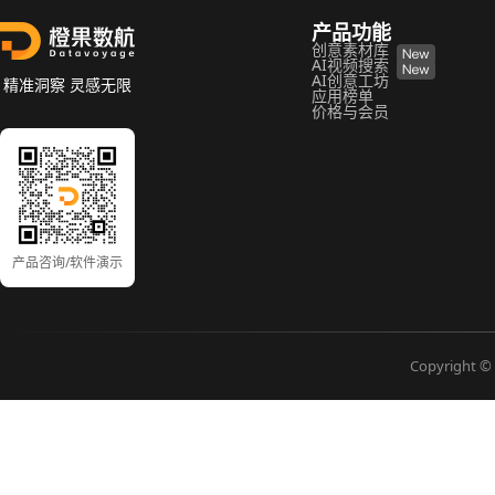
产品功能
创意素材库
AI视频搜索
AI创意工坊
精准洞察 灵感无限
应用榜单
价格与会员
产品咨询/软件演示
Copyright © 