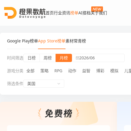
首页
行业资讯
榜单
AI搭档
关于我们
Google Play榜单
App Store榜单
素材常青榜
时间筛选
日榜
周榜
月榜
2026/06
游戏分类
全部
策略
RPG
动作
益智
博彩
模拟
儿
筛选条件
美国
App Store榜单月榜桌面游戏游戏免费榜
App 