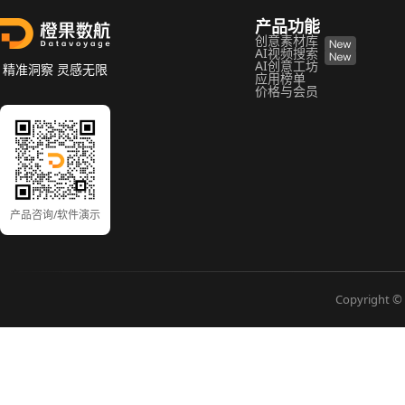
产品功能
创意素材库
AI视频搜索
AI创意工坊
精准洞察 灵感无限
应用榜单
价格与会员
产品咨询/软件演示
Copyright © 