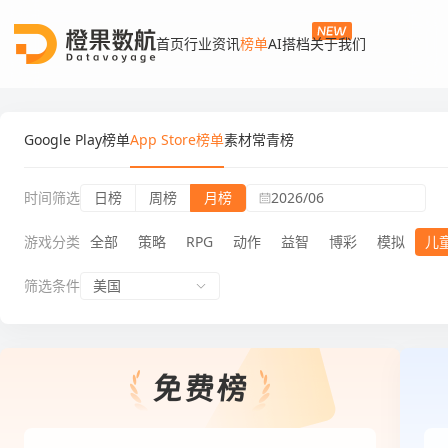
首页
行业资讯
榜单
AI搭档
关于我们
Google Play榜单
App Store榜单
素材常青榜
时间筛选
日榜
周榜
月榜
2026/06
游戏分类
全部
策略
RPG
动作
益智
博彩
模拟
儿
筛选条件
美国
App Store榜单月榜儿童游戏免费榜
App 