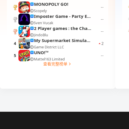
MONOPOLY GO!
--
Scopely
1
Imposter Game - Party Edition
--
Sven Vucak
2
2 Player games : the Challenge
--
JindoBlu
3
My Supermarket Simulator 3D®
4
2
Game District LLC
UNO!™
5
--
Mattel163 Limited
查看完整榜单