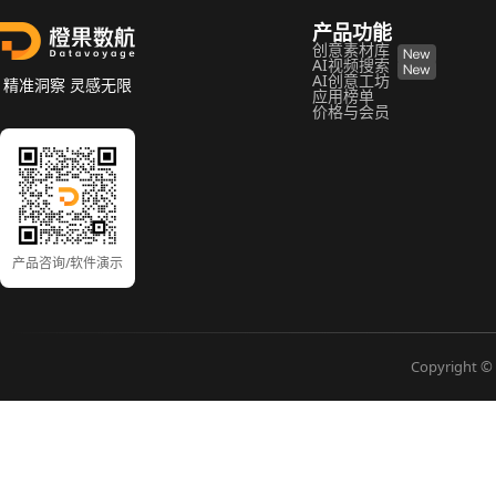
产品功能
创意素材库
AI视频搜索
AI创意工坊
精准洞察 灵感无限
应用榜单
价格与会员
产品咨询/软件演示
Copyright © 