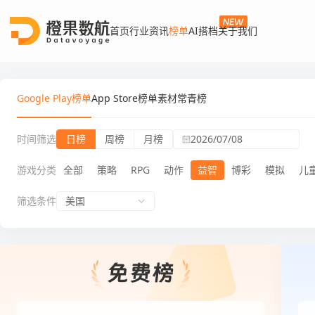
首页
行业资讯
榜单
AI搭档
关于我们
Google Play榜单
App Store榜单
素材常青榜
时间筛选
日榜
周榜
月榜
2026/07/08
游戏分类
全部
策略
RPG
动作
益智
博彩
模拟
儿
筛选条件
美国
Google Play榜单日榜益智游戏免费榜
Goog