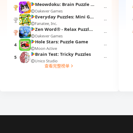
Meowdoku: Brain Puzzle Games
--
Oakever Games
1
Everyday Puzzles: Mini Games
--
Fanatee, Inc.
2
Zen Word® - Relax Puzzle Game
--
Oakever Games
3
Hole Stars: Puzzle Game
4
--
Moon Active
Brain Test: Tricky Puzzles
5
--
Unico Studio
查看完整榜单