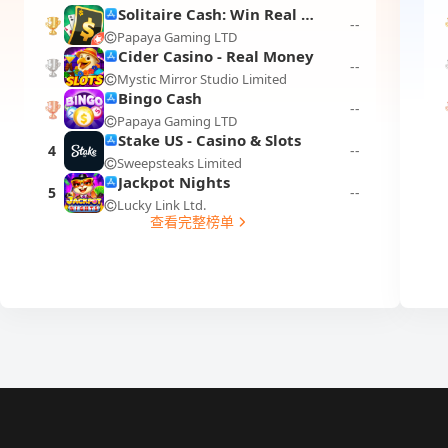
Solitaire Cash: Win Real Money
--
Papaya Gaming LTD
1
Cider Casino - Real Money
--
Mystic Mirror Studio Limited
2
Bingo Cash
--
Papaya Gaming LTD
3
Stake US - Casino & Slots
4
--
Sweepsteaks Limited
Jackpot Nights
5
--
Lucky Link Ltd.
查看完整榜单