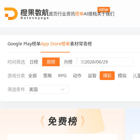
首页
行业资讯
榜单
AI搭档
关于我们
Google Play榜单
App Store榜单
素材常青榜
时间筛选
日榜
周榜
月榜
2026/06/29
游戏分类
全部
策略
RPG
动作
益智
博彩
模拟
儿
筛选条件
美国
App Store榜单周榜博彩游戏免费榜
App 