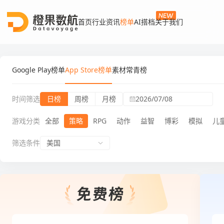
首页
行业资讯
榜单
AI搭档
关于我们
Google Play榜单
App Store榜单
素材常青榜
时间筛选
日榜
周榜
月榜
2026/07/08
游戏分类
全部
策略
RPG
动作
益智
博彩
模拟
儿
筛选条件
美国
App Store榜单日榜策略游戏免费榜
App 