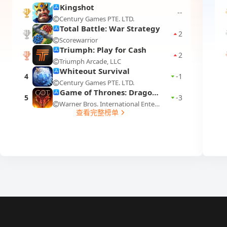
Kingshot
--
Century Games PTE. LTD.
1
Total Battle: War Strategy
2
Scorewarrior
2
Triumph: Play for Cash
2
Triumph Arcade, LLC
3
Whiteout Survival
4
-1
Century Games PTE. LTD.
Game of Thrones: Dragonfire
5
-3
Warner Bros. International Enterprises
查看完整榜单