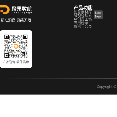
产品功能
创意素材库
AI视频搜索
AI创意工坊
精准洞察 灵感无限
应用榜单
价格与会员
产品咨询/软件演示
Copyright © 