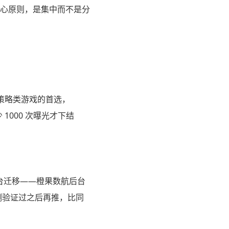
心原则，是集中而不是分
/策略类游戏的首选，
1000 次曝光才下结
台迁移——橙果数航后台
。主测验证过之后再推，比同