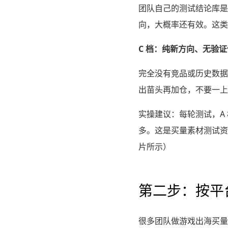
团队自己的测试结论库是
向，大概率还有效。这类
C 档：纯新方向、无验
完全没有竞品或历史数据
出苗头再加仓，不要一上
实操建议：每轮测试，A 档
多。这是买量素材测试资
片所示）
第二步：按平
很多团队做游戏出海买量优化