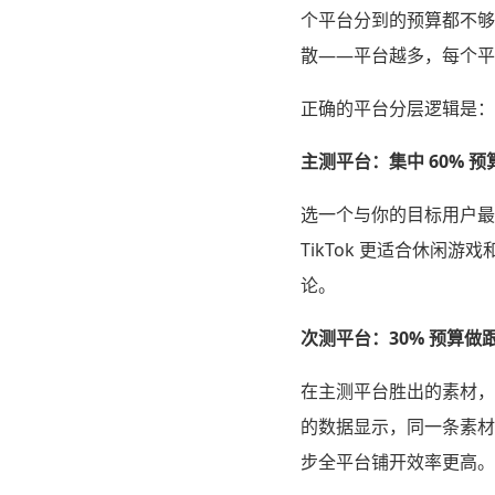
个平台分到的预算都不够
散——平台越多，每个平
正确的平台分层逻辑是：
主测平台：集中 60% 预
选一个与你的目标用户最匹
TikTok 更适合休闲
论。
次测平台：30% 预算做
在主测平台胜出的素材，
的数据显示，同一条素材在 
步全平台铺开效率更高。