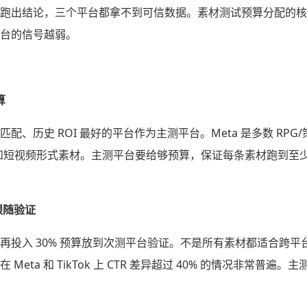
跑出结论，三个平台都拿不到可信数据。素材测试预算分配的核
台的信号越弱。
算
配、历史 ROI 最好的平台作为主测平台。Meta 是多数 RPG
游戏和短视频形式素材。主测平台要给够预算，保证每条素材跑到至少 
跟随验证
再投入 30% 预算放到次测平台验证。不是所有素材都适合跨平
Meta 和 TikTok 上 CTR 差异超过 40% 的情况非常普遍