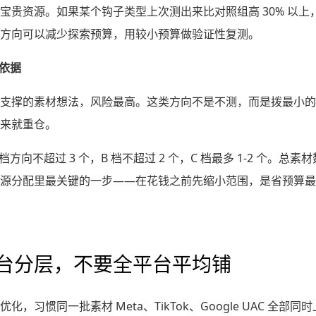
宝贵资源。如果某个钩子类型上次测出来比对照组高 30% 以上
方向可以减少探索预算，用较小预算做验证性复测。
证依据
支撑的素材想法，风险最高。这类方向不是不测，而是拨最小的
来就重仓。
方向不超过 3 个，B 档不超过 2 个，C 档最多 1-2 个。总素材
源分配里最关键的一步——在花钱之前先缩小范围，是省预算最
台分层，不要全平台平均铺
，习惯同一批素材 Meta、TikTok、Google UAC 全部