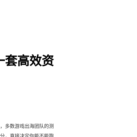
一套高效资
，多数游戏出海团队的测
分，直接决定你能不能跑