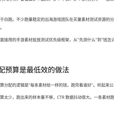
于白跑。不少跑量稳定的出海游戏团队在买量素材测试资源的分
。
直接用的手游素材投放测试优先级框架，从"先测什么"到"钱怎
配预算是最低效的做法
算分配的逻辑是"每条素材给一样的钱，跑完看谁好"。听起来
太少，跑出来的样本量不够，CTR 数据抖动很大。一条素材跑了