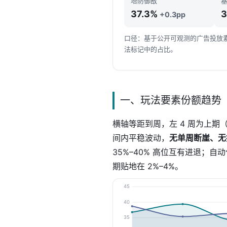
塔防御敌
37.3%
3
+0.3pp
口径：基于公开可观测的广告投放素材
法标记中的占比。
一、玩法要素份额趋势
横轴等距到周，左 4 周为上期
间内平稳波动，
无单周断崖、无
35%–40% 高位互有进退；自
期贴地在 2%–4%。
45
40
35