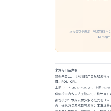
本报告数据来源：橙果数航 MCP 
Minteg
来源与口径声明
数据来自公开可观测的广告投放素材库（Facebo
费、ROI、CPI
。
本期 2026-05-01~05-31、上期 2026-
份额按周内各玩法主题标记占比计算；曝
身份核验：本期素材多条落版复现「WHI
页，确认为该游戏自有素材；
未发现第三