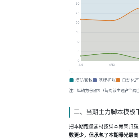
30
25
20
15
10
5
0
4/6
4/13
塔防御敌
基建扩张
自动化
注：纵轴为份额%（每周该主题占当周
二、当期主力脚本模板
把本期跑量素材按脚本骨架归簇
数更少，但承包了本期曝光最高