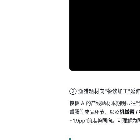
② 渔猎题材向"餐饮加工"延伸
模板 A 的产线题材本期明显往
香肠
等成品环节，以及
机械臂 /
+1.9pp"的走势同向。可理