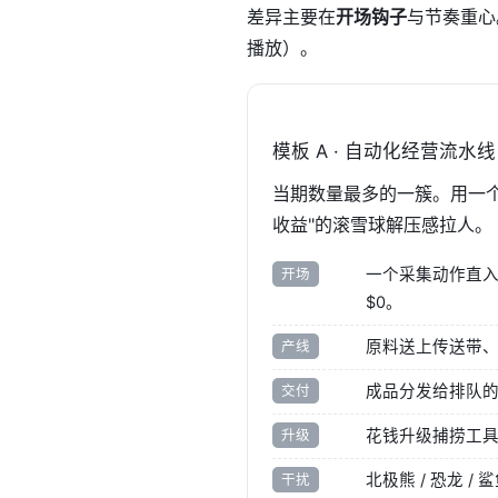
差异主要在
开场钩子
与节奏重心
播放）。
模板 A · 自动化经营流水线
当期数量最多的一簇。用一个
收益"的滚雪球解压感拉人。
一个采集动作直入
开场
$0。
原料送上传送带、
产线
成品分发给排队的黄
交付
花钱升级捕捞工
升级
北极熊 / 恐龙 
干扰