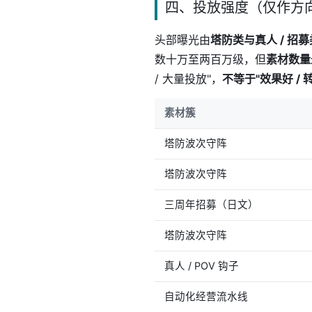
四、投放强度（仅作方
头部曝光由
塔防类与真人 / 招
数十万至两百万级，但
素材数量
/ 大量投放"，
不等于"效果好 / 
素材簇
塔防波次守阵
塔防波次守阵
三周年招募（日文）
塔防波次守阵
真人 / POV 钩子
自动化经营流水线