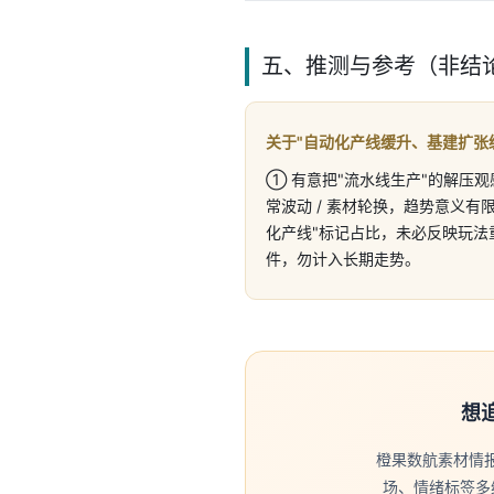
五、推测与参考（非结
关于"自动化产线缓升、基建扩张
① 有意把"流水线生产"的解压
常波动 / 素材轮换，趋势意义有
化产线"标记占比，未必反映玩法
件，勿计入长期走势。
想追
橙果数航素材情
场、情绪标签多