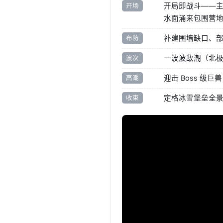
开局即战斗——主
开场
水面涌来包围营
补建围墙缺口、部署
布防
一波波敌潮（北
波次
迎击 Boss 
高潮
定格冰雪堡垒全景 +「C
收束