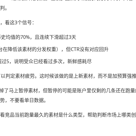
判。
，看这3个信号：
历史均值的70%，且连续下滑超过3天
台在降低该素材的分发权重），但CTR没有对应回升
y）超过5，说明受众已经看过多次，新鲜感耗尽
可以判定素材疲劳。这时候该做的是上新素材，而不是加预算强
R掉了马上暂停素材，但暂停的可能是账户里仅剩的几条还在跑
势，不要看单日数据。
看竞品当前跑量最久的素材是什么类型，帮助判断市场上哪类创