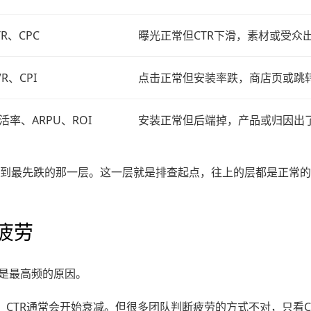
TR、CPC
曝光正常但CTR下滑，素材或受众
VR、CPI
点击正常但安装率跌，商店页或跳
活率、ARPU、ROI
安装正常但后端掉，产品或归因出
到最先跌的那一层。这一层就是排查起点，往上的层都是正常的
疲劳
劳是最高频的原因。
，CTR通常会开始衰减。但很多团队判断疲劳的方式不对，只看C