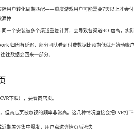
实际用户转化周期匹配——重度游戏用户可能需要7天以上才会付
被漏掉
—同一个安装被多个渠道重复计算，会导致各渠道ROI虚高，实
KAdNetwork 归因有延迟，部分团队看到付费数据比预期低就开始
，往往数据会回来一部分。
页
CVR下跌），要看商店页。
，但商店页被忽视的频率非常高。这几种情况直接会把CVR打下
或近期差评集中爆发，用户点进详情页后流失