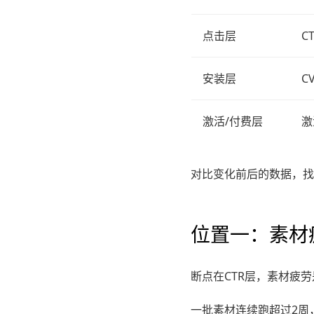
点击层
C
安装层
C
激活/付费层
激
对比变化前后的数据，找
位置一：素材
断点在CTR层，素材疲
一批素材连续跑超过2周