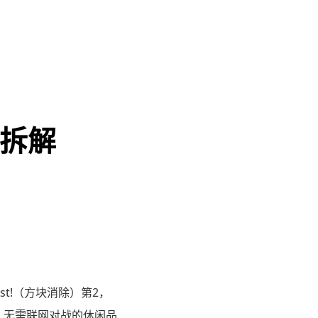
？拆解
last!（方块消除）第2，
过5分钟、无需联网对战的休闲品