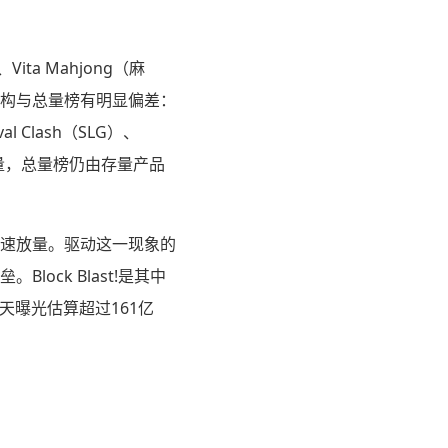
ita Mahjong（麻
构与总量榜有明显偏差：
val Clash（SLG）、
新品放量，总量榜仍由存量产品
速放量。驱动这一现象的
ck Blast!是其中
天曝光估算超过161亿