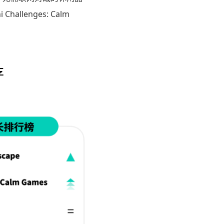
llenges: Calm
存