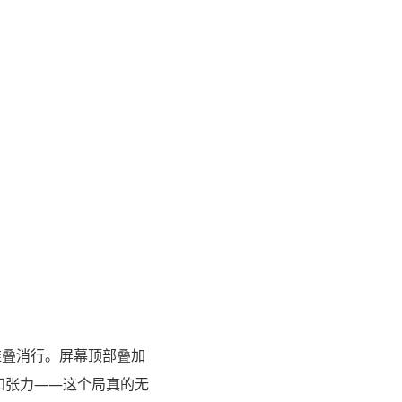
块堆叠消行。屏幕顶部叠加
e?"，设置认知张力——这个局真的无