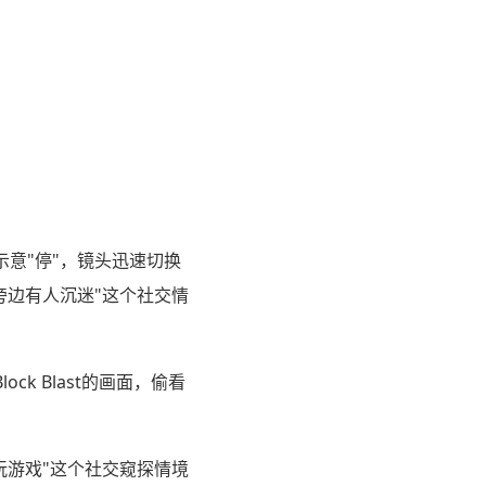
意"停"，镜头迅速切换
旁边有人沉迷"这个社交情
k Blast的画面，偷看
玩游戏"这个社交窥探情境