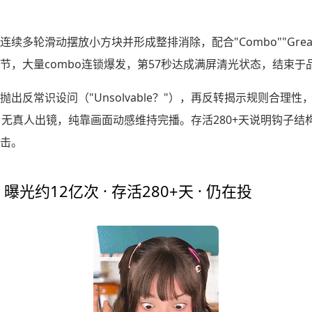
续多轮滑动摆放小方块并形成整排消除，配合"Combo""Gre
，大量combo连锁爆发，第57秒达成满屏清光状态，结束于品
出反常识设问（"Unsolvable？"），再反转揭示规则合理
，无真人出镜，纯靠画面动感维持完播。存活280+天说明钩子结
击。
· 曝光约12亿次 · 存活280+天 · 仍在投