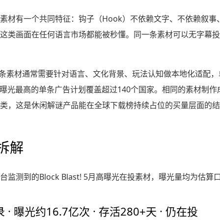
素材有一个共同特征：钩子（Hook）不依赖文字、不依赖叙事
这类画面在任何语言市场都能被秒懂。同一条素材可以无字幕投
，一条素材通常需要针对语言、文化背景、玩法认知做本地化适配
ast!5月曝光最高的单条广告计划覆盖超过140个国家。相同的素材
类，这是休闲解谜产品能在全球下载榜持续占位的买量层面的结
拆解
测到的Block Blast! 5月高曝光在投素材，曝光量均为估算
 · 曝光约16.7亿次 · 存活280+天 · 仍在投