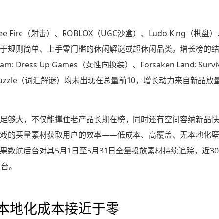
e Fire（射击）、ROBLOX（UGC沙盒）、Ludo King（棋盘）、V
于规则简单、上手零门槛的休闲解谜或超休闲品类。增长榜的结
m: Dress Up Games（女性向换装）、Forsaken Land: Survi
- Word Puzzle（词汇解谜）均未出现在总量前10，增长动力来自
足够大，不仅能撑住老产品长期在榜，同时还有空间容纳新品快
的买量素材获取用户的效率——低成本、高覆盖、无本地化壁垒。Blo
果数航后台对其5月1日至5月31日全量投放素材持续追踪，近30
平台。
本地化成本接近于零