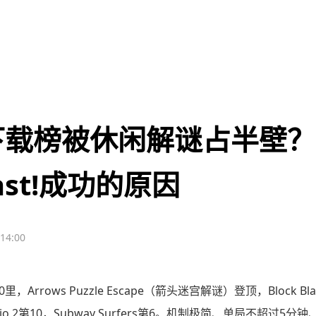
下载榜被休闲解谜占半壁
Blast!成功的原因
:14:00
，Arrows Puzzle Escape（箭头迷宫解谜）登顶，Block B
per.io 2第10，Subway Surfers第6。机制极简、单局不超