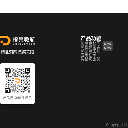
产品功能
创意素材库
AI视频搜索
AI创意工坊
精准洞察 灵感无限
应用榜单
价格与会员
产品咨询/软件演示
Copyright © 